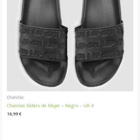
Chanclas
Chanclas Sliders de Mujer – Negro – UK 4
16,99
€