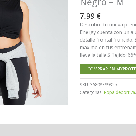
Negro – M
7,99
€
Descubre tu nueva prend
Energy cuenta con un aju
detalle frontal fruncido. 
máximo en tus entrenami
lleva la talla S Tejido: 6
COMPRAR EN MYPROTE
SKU:
35808399355
Categorías:
Ropa deportiva