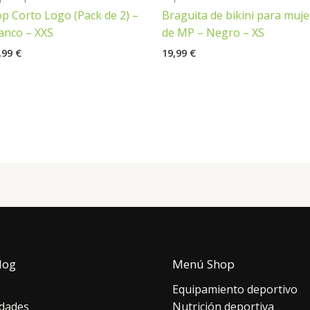
p Corto Logo (Pack de 2) –
Braguita de bikini para muje
anco – XXS
de MP – Negro – XS
,99
€
19,99
€
log
Menú Shop
Equipamiento deportivo
dades
Nutrición deportiva