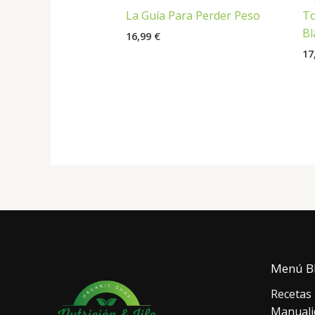
La Guía Para Perder Peso
To
Bl
16,99
€
17
Menú B
Recetas
Manuali